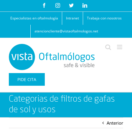
Saltar
Facebook
Instagram
Twitter
LinkedIn
al
contenido
Especialistas en oftalmología
Intranet
Trabaja con nosotros
atencioncliente@vistaoftalmologos.net
PIDE CITA
Categorias de filtros de gafas
de sol y usos
Anterior