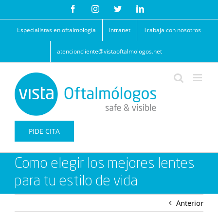
Saltar
Facebook
Instagram
Twitter
LinkedIn
al
contenido
Especialistas en oftalmología
Intranet
Trabaja con nosotros
atencioncliente@vistaoftalmologos.net
PIDE CITA
Como elegir los mejores lentes
para tu estilo de vida
Anterior