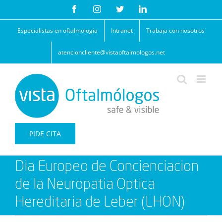
Saltar
Facebook
Instagram
Twitter
LinkedIn
al
contenido
Especialistas en oftalmología
Intranet
Trabaja con nosotros
atencioncliente@vistaoftalmologos.net
PIDE CITA
Dia Europeo de Concienciacion
de la Neuropatia Optica
Hereditaria de Leber (LHON)