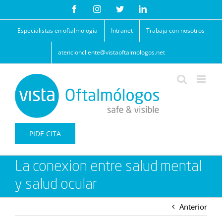
Saltar
Facebook
Instagram
Twitter
LinkedIn
al
contenido
Especialistas en oftalmología
Intranet
Trabaja con nosotros
atencioncliente@vistaoftalmologos.net
PIDE CITA
La conexion entre salud mental
y salud ocular
Anterior