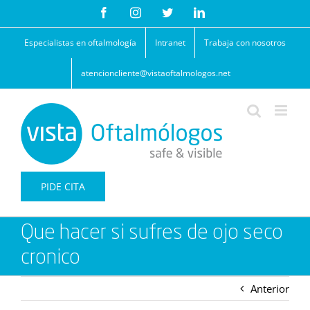
Saltar
Facebook
Instagram
Twitter
LinkedIn
al
contenido
Especialistas en oftalmología
Intranet
Trabaja con nosotros
atencioncliente@vistaoftalmologos.net
PIDE CITA
Que hacer si sufres de ojo seco
cronico
Anterior