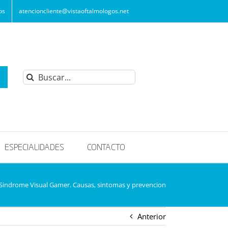
os
atencioncliente@vistaoftalmologos.net
Buscar:
ESPECIALIDADES
CONTACTO
Sindrome Visual Gamer. Causas, sintomas y prevencion
Anterior