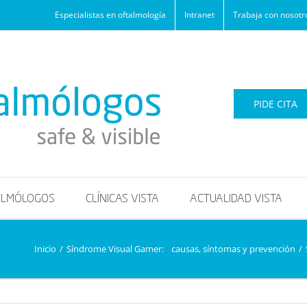
Especialistas en oftalmología
Intranet
Trabaja con nosotr
PIDE CITA
ALMÓLOGOS
CLÍNICAS VISTA
ACTUALIDAD VISTA
Inicio
/
Síndrome Visual Gamer: causas, síntomas y prevención
/