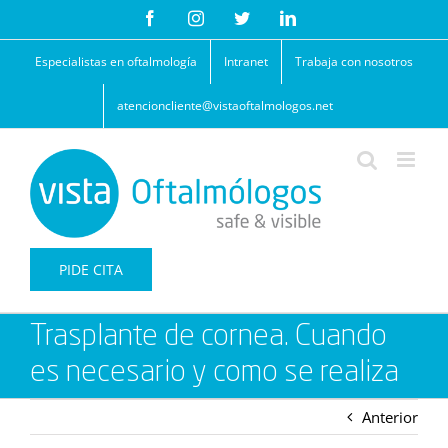
Saltar
Facebook
Instagram
Twitter
LinkedIn
al
contenido
Especialistas en oftalmología
Intranet
Trabaja con nosotros
atencioncliente@vistaoftalmologos.net
PIDE CITA
Trasplante de cornea. Cuando
es necesario y como se realiza
Anterior