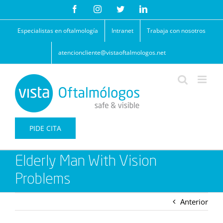
Saltar
Facebook
Instagram
Twitter
LinkedIn
al
contenido
Especialistas en oftalmología
Intranet
Trabaja con nosotros
atencioncliente@vistaoftalmologos.net
PIDE CITA
Elderly Man With Vision
Problems
Anterior