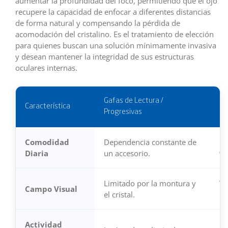
aumentar la profundidad del foco, permitiendo que el ojo
recupere la capacidad de enfocar a diferentes distancias
de forma natural y compensando la pérdida de
acomodación del cristalino. Es el tratamiento de elección
para quienes buscan una solución mínimamente invasiva
y desean mantener la integridad de sus estructuras
oculares internas.
Gafas de Lectura /
Característica
Pr
Progresivas
Comodidad
Dependencia constante de
Li
Diaria
un accesorio.
95
Limitado por la montura y
Vi
Campo Visual
el cristal.
pe
Actividad
Id