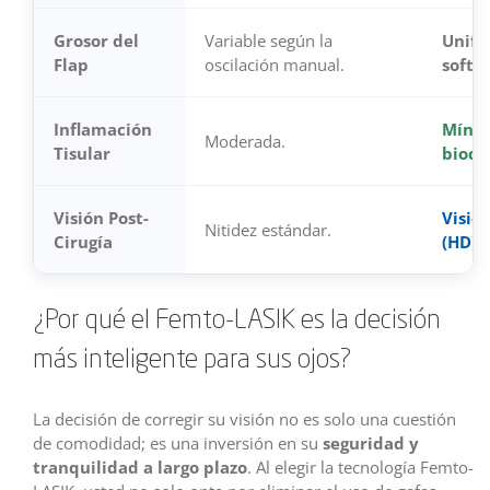
Grosor del
Variable según la
Unifo
Flap
oscilación manual.
softw
Inflamación
Mínim
Moderada.
Tisular
bioco
Visión Post-
Visió
Nitidez estándar.
Cirugía
(HD).
¿Por qué el Femto-LASIK es la decisión
más inteligente para sus ojos?
La decisión de corregir su visión no es solo una cuestión
de comodidad; es una inversión en su
seguridad y
tranquilidad a largo plazo
. Al elegir la tecnología Femto-