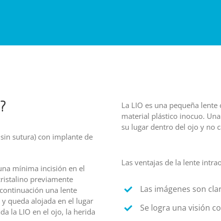
La LIO es una pequeña lente 
?
material plástico inocuo. Una
su lugar dentro del ojo y no c
 sin sutura) con implante de
Las ventajas de la lente intra
 una mínima incisión en el
cristalino previamente
Las imágenes son clar
 continuación una lente
o y queda alojada en el lugar
Se logra una visión c
a la LIO en el ojo, la herida