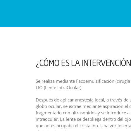
¿CÓMO ES LA INTERVENCIÓN
Se realiza mediante Facoemulsificación (cirugía
LIO (Lente IntraOcular).
Después de aplicar anestesia local, a través de
globo ocular, se extrae mediante aspiración el 
fragmentado con ultrasonidos y se introduce a
intraocular. La lente se despliega dentro del oj
que antes ocupaba el cristalino. Una vez insertad