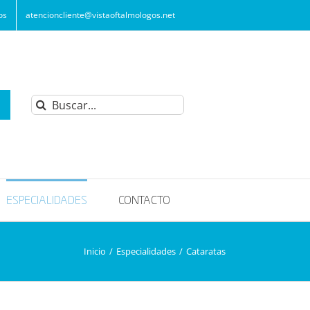
os
atencioncliente@vistaoftalmologos.net
Buscar:
ESPECIALIDADES
CONTACTO
Inicio
/
Especialidades
/
Cataratas