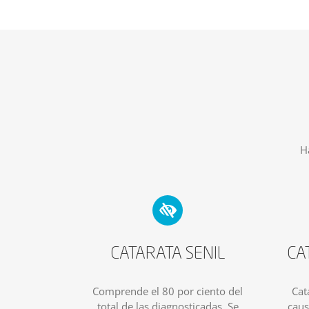
H
CATARATA SENIL
CA
Comprende el 80 por ciento del
Cat
total de las diagnosticadas. Se
caus