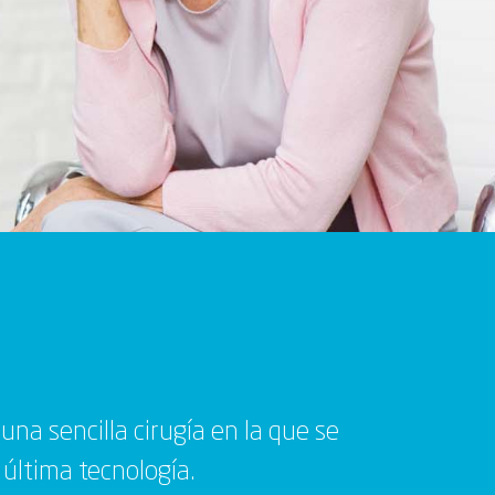
na sencilla cirugía en la que se
 última tecnología.