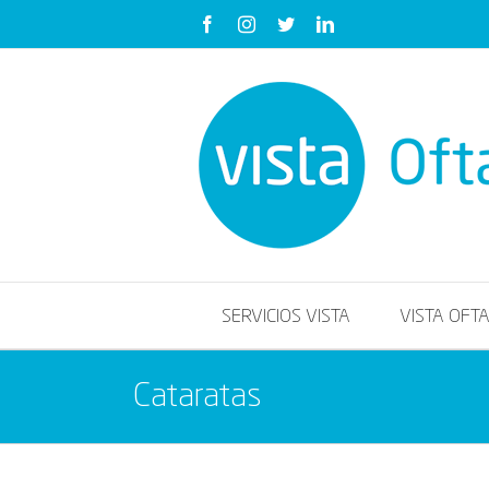
Saltar
Facebook
Instagram
Twitter
LinkedIn
al
contenido
SERVICIOS VISTA
VISTA OFT
Cataratas