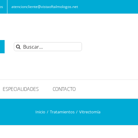
os
atencioncliente@vistaoftalmologos.net
Buscar:
ESPECIALIDADES
CONTACTO
Inicio
/
Tratamientos
/
Vitrectomía