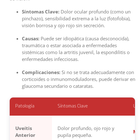
Síntomas Clave:
Dolor ocular profundo (como un
pinchazo), sensibilidad extrema a la luz (fotofobia),
visión borrosa y ojo rojo sin secreción.
Causas:
Puede ser idiopática (causa desconocida),
traumática o estar asociada a enfermedades
sistémicas como la artritis juvenil, la espondilitis o
enfermedades infecciosas.
Complicaciones:
Si no se trata adecuadamente con
corticoides o inmunomoduladores, puede derivar en
glaucoma secundario o cataratas.
Patología
Síntomas Clave
Urg
Uveítis
Dolor profundo, ojo rojo y
Má
Anterior
pupila pequeña.