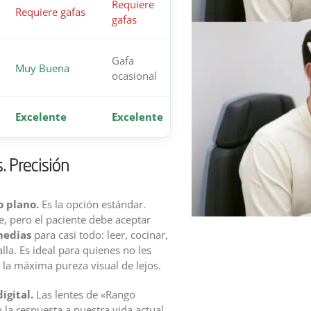
Requiere
Requiere gafas
gafas
Gafa
Muy Buena
ocasional
Excelente
Excelente
. Precisión
o plano.
Es la opción estándar.
e, pero el paciente debe aceptar
medias
para casi todo: leer, cocinar,
lla. Es ideal para quienes no les
 la máxima pureza visual de lejos.
igital.
Las lentes de «Rango
la respuesta a nuestra vida actual.