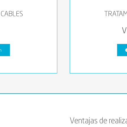
ICABLES
TRATAM
V
n
Ventajas de realiza