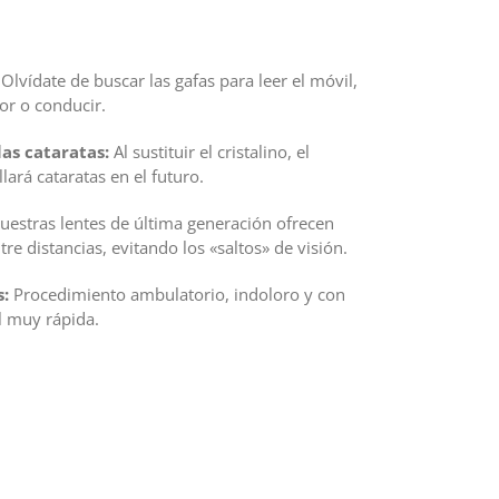
Olvídate de buscar las gafas para leer el móvil,
or o conducir.
las cataratas:
Al sustituir el cristalino, el
lará cataratas en el futuro.
estras lentes de última generación ofrecen
re distancias, evitando los «saltos» de visión.
s:
Procedimiento ambulatorio, indoloro y con
l muy rápida.