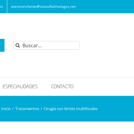
os
atencioncliente@vistaoftalmologos.net
Buscar:
ESPECIALIDADES
CONTACTO
Inicio
/
Tratamientos
/
Cirugía con lentes multifocales