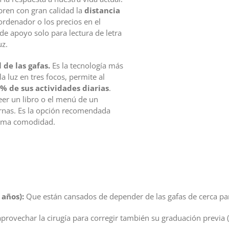
bren con gran calidad la
distancia
 ordenador o los precios en el
de apoyo solo para lectura de letra
uz.
 de las gafas.
Es la tecnología más
a luz en tres focos, permite al
5% de sus actividades diarias
.
leer un libro o el menú de un
ernas. Es la opción recomendada
xima comodidad.
 años):
Que están cansados de depender de las gafas de cerca par
rovechar la cirugía para corregir también su graduación previa 