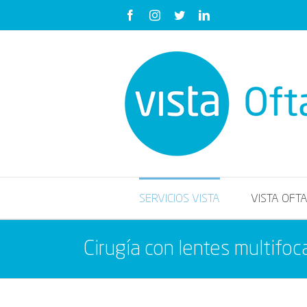
Saltar
Facebook
Instagram
Twitter
LinkedIn
al
contenido
SERVICIOS VISTA
VISTA OFT
Cirugía con lentes multifoc