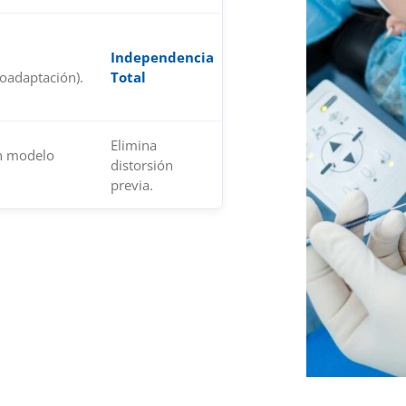
Pacientes
Independencia
que no
oadaptación).
Total
quieren
gafas.
Elimina
Si existe
n modelo
distorsión
astigmatismo
previa.
> 0.75 D.