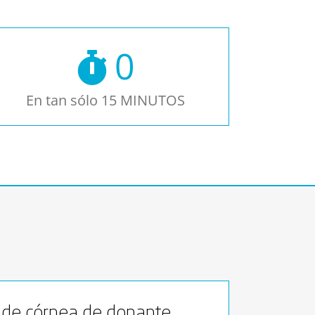
0
En tan sólo 15 MINUTOS
 de córnea de donante