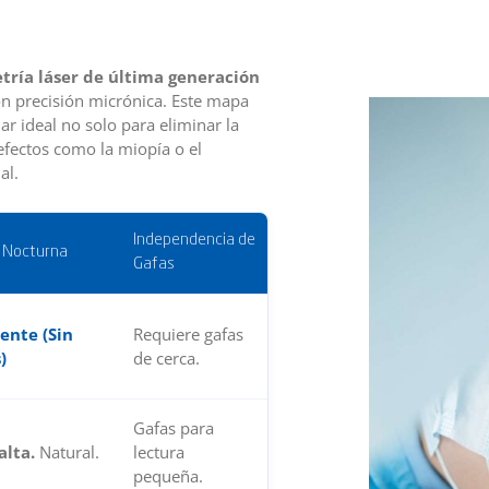
tría láser de última generación
on precisión micrónica. Este mapa
ar ideal no solo para eliminar la
efectos como la miopía o el
al.
Independencia de
Perfil
n Nocturna
Gafas
Recomendado
Conductores
ente (Sin
Requiere gafas
y visión
)
de cerca.
nítida.
Gafas para
Usuarios de
alta.
Natural.
lectura
pantallas y
pequeña.
vida activa.