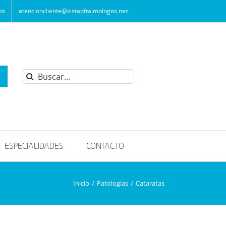
os
atencioncliente@vistaoftalmologos.net
Buscar:
ESPECIALIDADES
CONTACTO
Inicio
/
Patologías
/
Cataratas