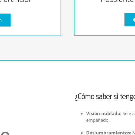
n
¿Cómo saber si tengo
Visión nublada:
Sensac
empañado.
Deslumbramientos:
M