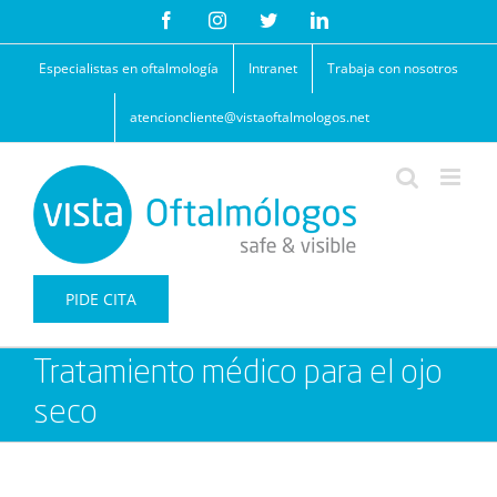
Saltar
Facebook
Instagram
Twitter
LinkedIn
al
contenido
Especialistas en oftalmología
Intranet
Trabaja con nosotros
atencioncliente@vistaoftalmologos.net
PIDE CITA
Tratamiento médico para el ojo
seco