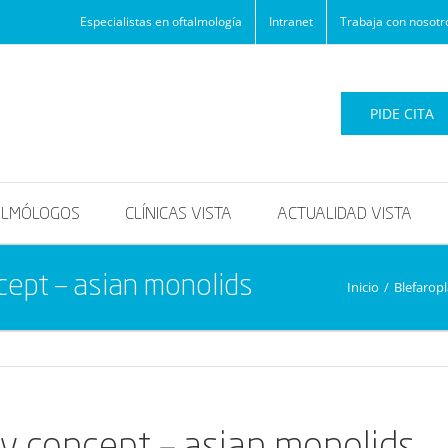
Especialistas en oftalmología
Intranet
Trabaja con nosotr
PIDE CITA
ALMÓLOGOS
CLÍNICAS VISTA
ACTUALIDAD VISTA
cept – asian monolids
Inicio
/
Blefaropl