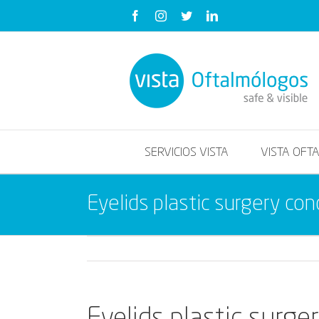
Saltar
Facebook
Instagram
Twitter
LinkedIn
al
contenido
SERVICIOS VISTA
VISTA OFT
Eyelids plastic surgery con