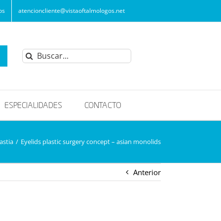
os
atencioncliente@vistaoftalmologos.net
Buscar:
ESPECIALIDADES
CONTACTO
astia
/
Eyelids plastic surgery concept – asian monolids
Anterior