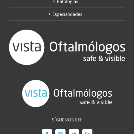
Patologías
Especialidades
SÍGUENOS EN: