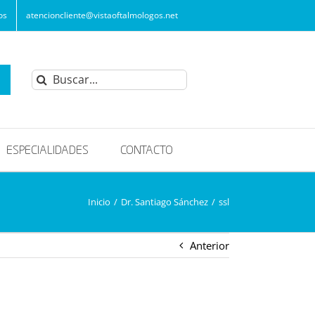
os
atencioncliente@vistaoftalmologos.net
Buscar:
ESPECIALIDADES
CONTACTO
Inicio
/
Dr. Santiago Sánchez
/
ssl
Anterior