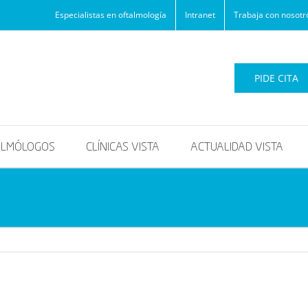
Especialistas en oftalmología
Intranet
Trabaja con nosotr
PIDE CITA
ALMÓLOGOS
CLÍNICAS VISTA
ACTUALIDAD VISTA