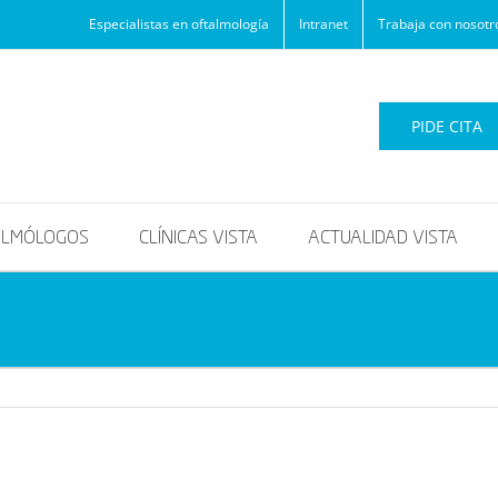
Especialistas en oftalmología
Intranet
Trabaja con nosotr
PIDE CITA
ALMÓLOGOS
CLÍNICAS VISTA
ACTUALIDAD VISTA