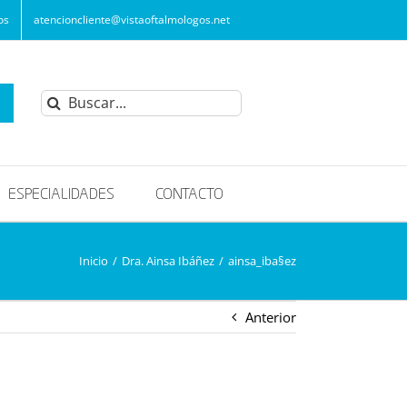
os
atencioncliente@vistaoftalmologos.net
Buscar:
ESPECIALIDADES
CONTACTO
Inicio
/
Dra. Ainsa Ibáñez
/
ainsa_iba§ez
Anterior