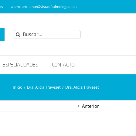
os
atencioncliente@vistaoftalmologos.net
Buscar:
ESPECIALIDADES
CONTACTO
Inicio
/
Dra. Alicia Traveset
/
Dra. Alicia Traveset
Anterior