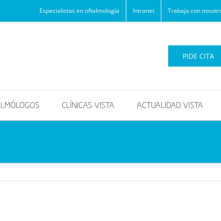
Especialistas en oftalmología
Intranet
Trabaja con nosotr
PIDE CITA
ALMÓLOGOS
CLÍNICAS VISTA
ACTUALIDAD VISTA