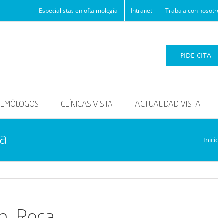
Especialistas en oftalmología
Intranet
Trabaja con nosotr
PIDE CITA
ALMÓLOGOS
CLÍNICAS VISTA
ACTUALIDAD VISTA
a
Inici