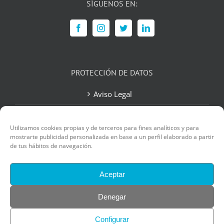
SÍGUENOS EN:
PROTECCIÓN DE DATOS
Aviso Legal
Política de Privacidad
Utilizamos cookies propias y de terceros para fines analíticos y para
Política de Cookies
mostrarte publicidad personalizada en base a un perfil elaborado a partir
de tus hábitos de navegación.
Contacto
Aceptar
Denegar
Configurar