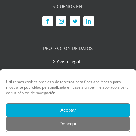
SÍGUENOS EN:
PROTECCIÓN DE DATOS
Aviso Legal
Política de Privacidad
Utilizamos cookies propias y de terceros para fines analíticos y para
Política de Cookies
mostrarte publicidad personalizada en base a un perfil elaborado a partir
de tus hábitos de navegación.
Contacto
Aceptar
Denegar