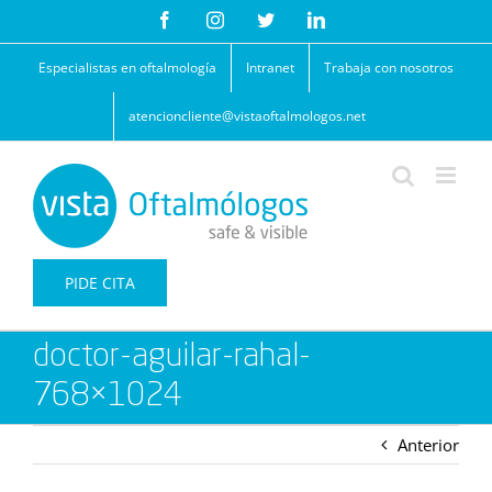
Saltar
Facebook
Instagram
Twitter
LinkedIn
al
contenido
Especialistas en oftalmología
Intranet
Trabaja con nosotros
atencioncliente@vistaoftalmologos.net
PIDE CITA
doctor-aguilar-rahal-
768×1024
Anterior