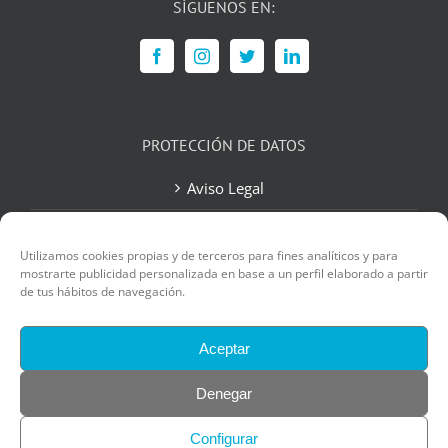
SÍGUENOS EN:
PROTECCIÓN DE DATOS
Aviso Legal
Política de Privacidad
Utilizamos cookies propias y de terceros para fines analíticos y para
Política de Cookies
mostrarte publicidad personalizada en base a un perfil elaborado a partir
de tus hábitos de navegación.
Contacto
Aceptar
Denegar
Configurar