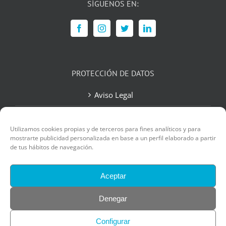
SÍGUENOS EN:
PROTECCIÓN DE DATOS
Aviso Legal
Política de Privacidad
Utilizamos cookies propias y de terceros para fines analíticos y para
Política de Cookies
mostrarte publicidad personalizada en base a un perfil elaborado a partir
de tus hábitos de navegación.
Contacto
Aceptar
Denegar
Configurar