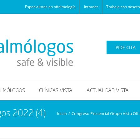
Especialistas en oftalmología
Intranet
Trabaja con nosotr
PIDE CITA
ALMÓLOGOS
CLÍNICAS VISTA
ACTUALIDAD VISTA
gos 2022 (4)
Inicio
/
Congreso Presencial Grupo Vista Of