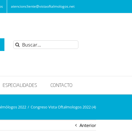
os
atencioncliente@vistaoftalmologos.net
Buscar:
ESPECIALIDADES
CONTACTO
talmólogos 2022
/
Congreso Vista Oftalmologos 2022 (4)
Anterior