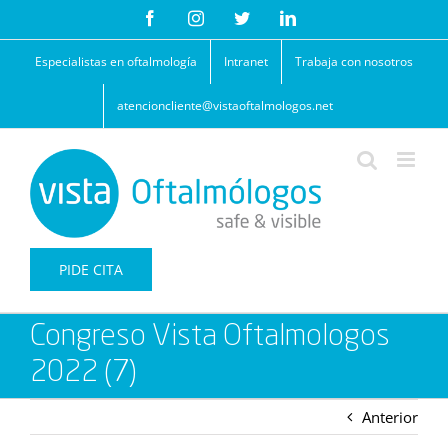
Saltar
Facebook
Instagram
Twitter
LinkedIn
al
contenido
Especialistas en oftalmología
Intranet
Trabaja con nosotros
atencioncliente@vistaoftalmologos.net
PIDE CITA
Congreso Vista Oftalmologos
2022 (7)
Anterior