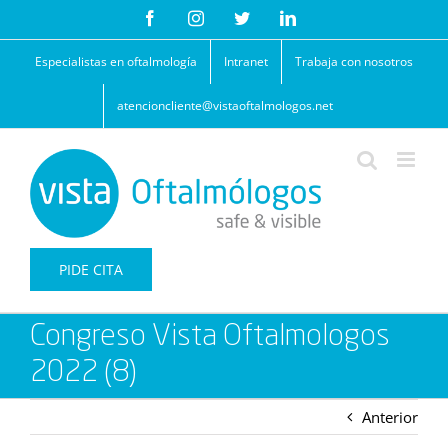
Saltar
Facebook
Instagram
Twitter
LinkedIn
al
contenido
Especialistas en oftalmología
Intranet
Trabaja con nosotros
atencioncliente@vistaoftalmologos.net
PIDE CITA
Congreso Vista Oftalmologos
2022 (8)
Anterior