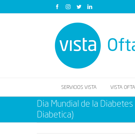
Saltar
Facebook
Instagram
Twitter
LinkedIn
al
contenido
SERVICIOS VISTA
VISTA OFT
Dia Mundial de la Diabetes
Diabetica)