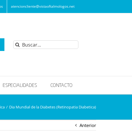
os
atencioncliente@vistaoftalmologos.net
Buscar:
ESPECIALIDADES
CONTACTO
ica
/
Dia Mundial de la Diabetes (Retinopatia Diabetica)
Anterior