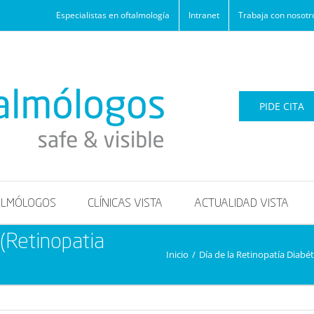
Especialistas en oftalmología
Intranet
Trabaja con nosotr
PIDE CITA
ALMÓLOGOS
CLÍNICAS VISTA
ACTUALIDAD VISTA
 (Retinopatia
Inicio
/
Día de la Retinopatía Diabét