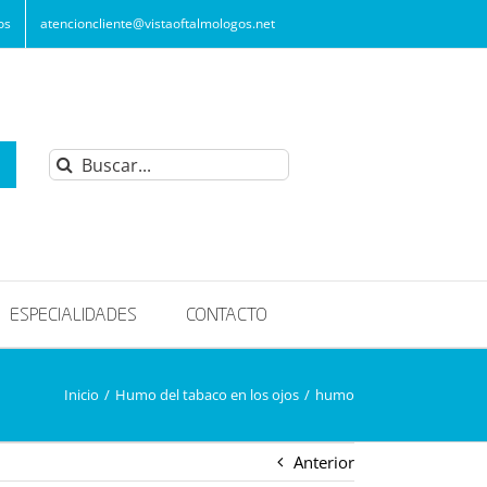
os
atencioncliente@vistaoftalmologos.net
Buscar:
ESPECIALIDADES
CONTACTO
Inicio
/
Humo del tabaco en los ojos
/
humo
Anterior