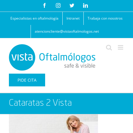
Saltar
Facebook
Instagram
Twitter
LinkedIn
al
contenido
Especialistas en oftalmología
Intranet
Trabaja con nosotros
atencioncliente@vistaoftalmologos.net
PIDE CITA
Cataratas 2 Vista