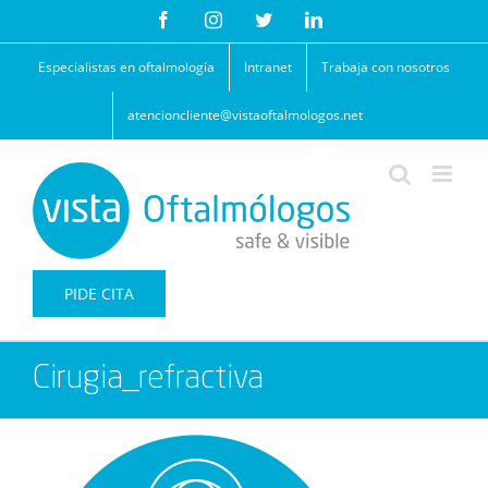
Saltar
Facebook
Instagram
Twitter
LinkedIn
al
contenido
Especialistas en oftalmología
Intranet
Trabaja con nosotros
atencioncliente@vistaoftalmologos.net
PIDE CITA
Cirugia_refractiva