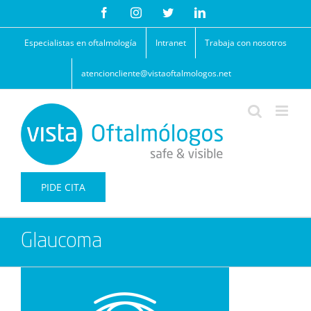
Saltar
Facebook
Instagram
Twitter
LinkedIn
al
contenido
Especialistas en oftalmología
Intranet
Trabaja con nosotros
atencioncliente@vistaoftalmologos.net
PIDE CITA
Glaucoma