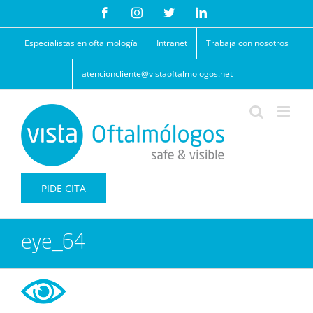
Saltar
Facebook
Instagram
Twitter
LinkedIn
al
contenido
Especialistas en oftalmología
Intranet
Trabaja con nosotros
atencioncliente@vistaoftalmologos.net
PIDE CITA
eye_64