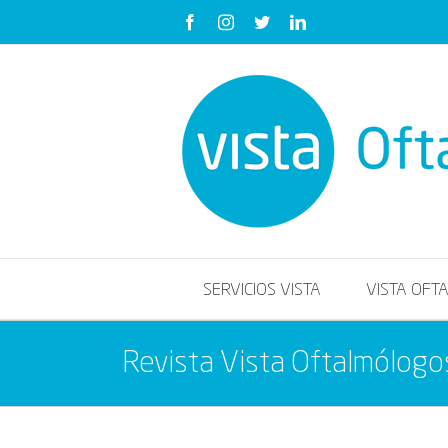
Saltar
Facebook
Instagram
Twitter
LinkedIn
al
contenido
SERVICIOS VISTA
VISTA OFT
Revista Vista Oftalmólogo