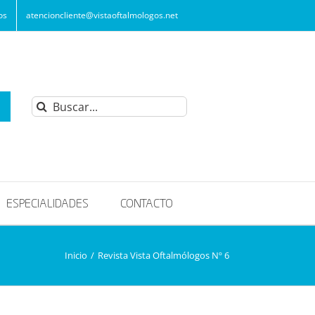
os
atencioncliente@vistaoftalmologos.net
Buscar:
ESPECIALIDADES
CONTACTO
Inicio
/
Revista Vista Oftalmólogos Nº 6