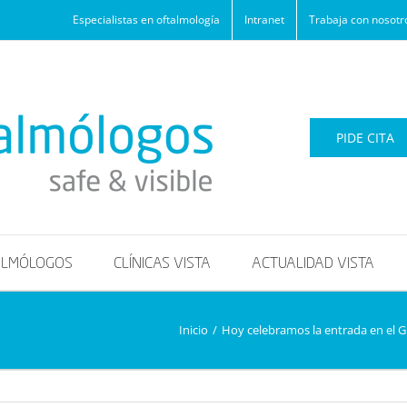
Especialistas en oftalmología
Intranet
Trabaja con nosotr
PIDE CITA
ALMÓLOGOS
CLÍNICAS VISTA
ACTUALIDAD VISTA
Inicio
/
Hoy celebramos la entrada en el Gr