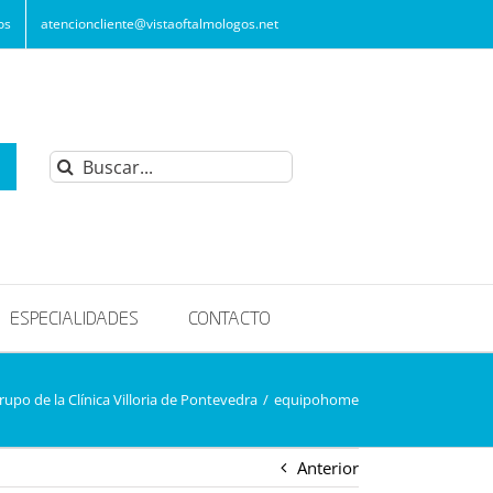
os
atencioncliente@vistaoftalmologos.net
Buscar:
ESPECIALIDADES
CONTACTO
upo de la Clínica Villoria de Pontevedra
/
equipohome
Anterior