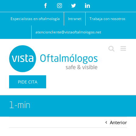
Saltar
Facebook
Instagram
Twitter
LinkedIn
al
contenido
Especialistas en oftalmología
Intranet
Trabaja con nosotros
atencioncliente@vistaoftalmologos.net
PIDE CITA
1-min
Anterior