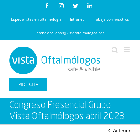
Saltar
Facebook
Instagram
Twitter
LinkedIn
al
contenido
Especialistas en oftalmología
Intranet
Trabaja con nosotros
atencioncliente@vistaoftalmologos.net
PIDE CITA
Congreso Presencial Grupo
Vista Oftalmólogos abril 2023
Anterior