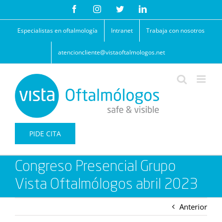
Saltar
Facebook
Instagram
Twitter
LinkedIn
al
contenido
Especialistas en oftalmología
Intranet
Trabaja con nosotros
atencioncliente@vistaoftalmologos.net
PIDE CITA
Congreso Presencial Grupo
Vista Oftalmólogos abril 2023
Anterior