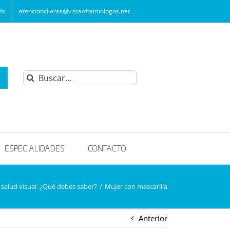
os
atencioncliente@vistaoftalmologos.net
Buscar:
ESPECIALIDADES
CONTACTO
y salud visual. ¿Qué debes saber?
/
Mujer con mascarilla
Anterior