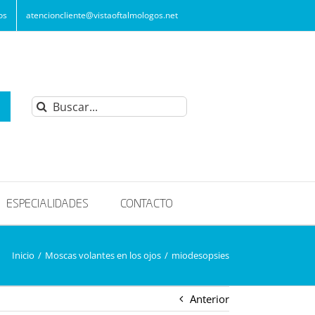
os
atencioncliente@vistaoftalmologos.net
Buscar:
ESPECIALIDADES
CONTACTO
Inicio
/
Moscas volantes en los ojos
/
miodesopsies
Anterior