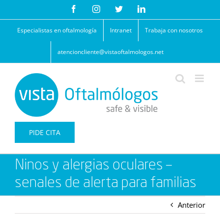
Saltar
Facebook
Instagram
Twitter
LinkedIn
al
contenido
Especialistas en oftalmología
Intranet
Trabaja con nosotros
atencioncliente@vistaoftalmologos.net
PIDE CITA
Ninos y alergias oculares –
senales de alerta para familias
Anterior