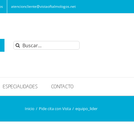
os
atencioncliente@vistaoftalmologos.net
Buscar:
ESPECIALIDADES
CONTACTO
Inicio
/
Pide cita con Vista
/
equipo_lider