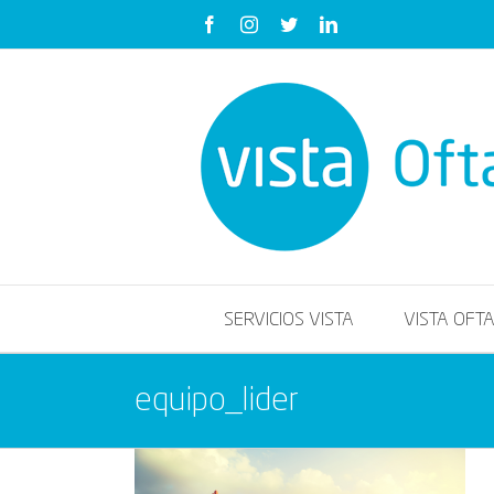
Saltar
Facebook
Instagram
Twitter
LinkedIn
al
contenido
SERVICIOS VISTA
VISTA OFT
equipo_lider