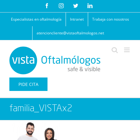
Saltar
Facebook
Instagram
Twitter
LinkedIn
al
contenido
Especialistas en oftalmología
Intranet
Trabaja con nosotros
atencioncliente@vistaoftalmologos.net
PIDE CITA
familia_VISTAx2