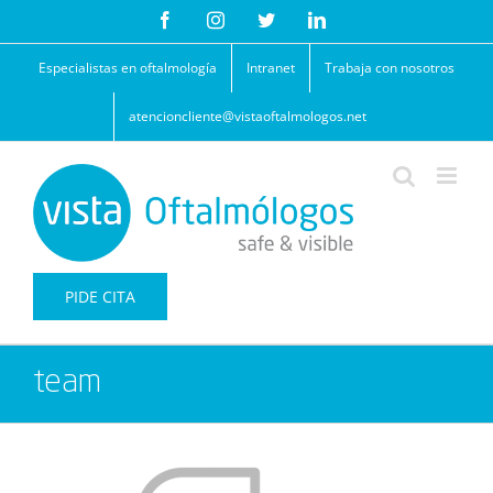
Saltar
Facebook
Instagram
Twitter
LinkedIn
al
contenido
Especialistas en oftalmología
Intranet
Trabaja con nosotros
atencioncliente@vistaoftalmologos.net
PIDE CITA
team