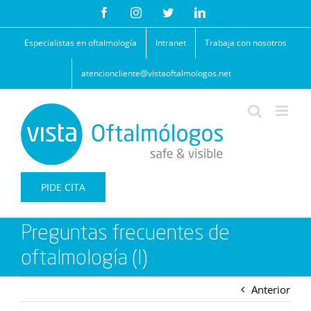
Saltar
Facebook
Instagram
Twitter
LinkedIn
al
contenido
Especialistas en oftalmología
Intranet
Trabaja con nosotros
atencioncliente@vistaoftalmologos.net
PIDE CITA
Preguntas frecuentes de
oftalmología (I)
Anterior