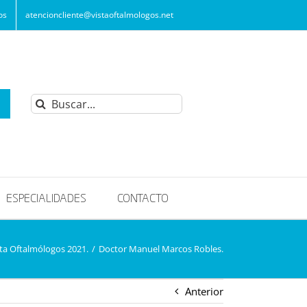
os
atencioncliente@vistaoftalmologos.net
Buscar:
ESPECIALIDADES
CONTACTO
ta Oftalmólogos 2021.
/
Doctor Manuel Marcos Robles.
Anterior