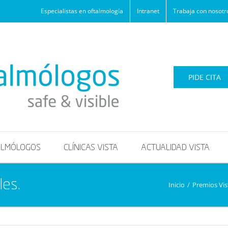
Especialistas en oftalmología
Intranet
Trabaja con nosotr
PIDE CITA
ALMÓLOGOS
CLÍNICAS VISTA
ACTUALIDAD VISTA
les.
Inicio
/
Premios Vis