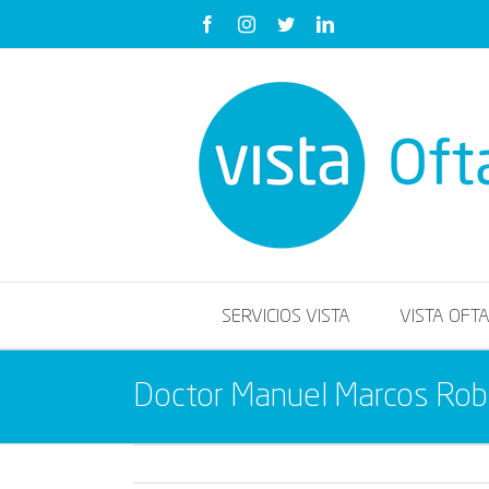
Saltar
Facebook
Instagram
Twitter
LinkedIn
al
contenido
SERVICIOS VISTA
VISTA OFT
Doctor Manuel Marcos Rob