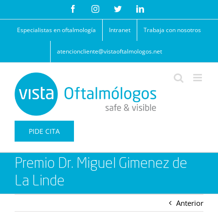
Saltar
Facebook
Instagram
Twitter
LinkedIn
al
contenido
Especialistas en oftalmología
Intranet
Trabaja con nosotros
atencioncliente@vistaoftalmologos.net
PIDE CITA
Premio Dr. Miguel Gimenez de
La Linde
Anterior