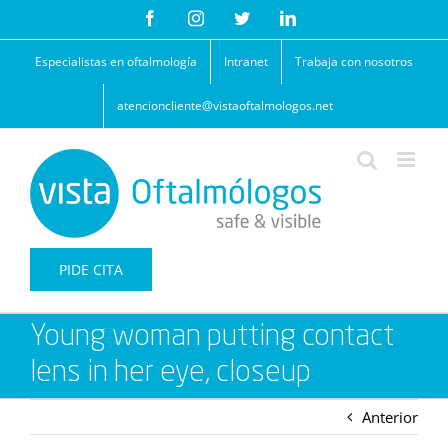
Saltar
Facebook
Instagram
Twitter
LinkedIn
al
contenido
Especialistas en oftalmología
Intranet
Trabaja con nosotros
atencioncliente@vistaoftalmologos.net
PIDE CITA
Young woman putting contact
lens in her eye, closeup
Anterior